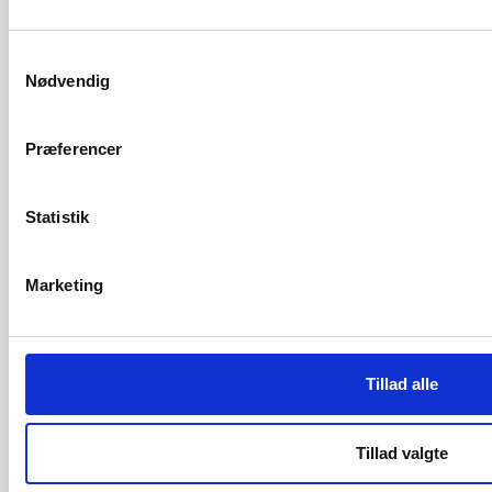
Samtykkevalg
Kontakt info:
Nødvendig
Låsespecialisten ApS
Pandebjergvej 39, 4800 Nykøbing F.
CVR: 40 61 84 81
Præferencer
Tlf:
54 81 86 85
info@laase-specialisten.dk
Statistik
Links:
Sikring af bolig
Marketing
Sikring af virksomhed
Om os
Certificering
Kontakt os
Tillad alle
Hent logo
Persondata- og cookiepolitik
Tillad valgte