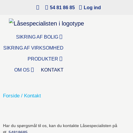
54 81 86 85
Log ind
SIKRING AF BOLIG
SIKRING AF VIRKSOMHED
PRODUKTER
OM OS
KONTAKT
Forside
/
Kontakt
Har du spørgsmål til os, kan du kontakte Låsespecialisten på
tlf.
54818685
,