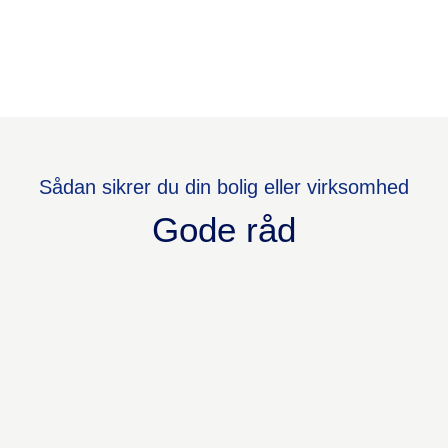
Om det har været en smækket dør
en morgen hvor jeg har et vigtigt
møde eller udskiftning af
låsesystemer, så har der altid
været hurtig hjælp og prof.
Sådan sikrer du din bolig eller virksomhed
-Thomas S.
Gode råd