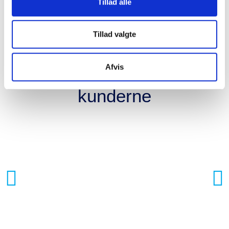
Tillad alle
”
Tillad valgte
Afvis
Hvad siger
kunderne